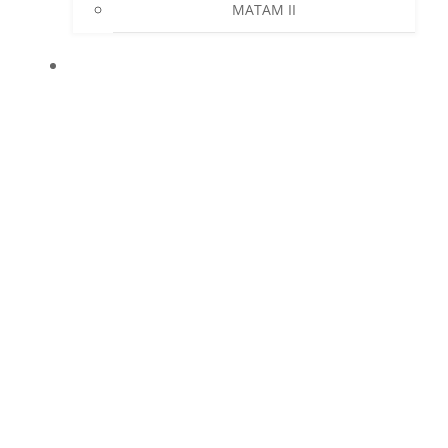
MATAM II
NEUIGKEITEN